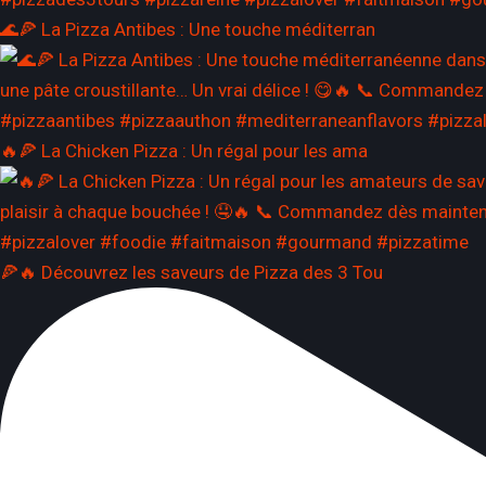
🌊🍕 La Pizza Antibes : Une touche méditerran
🔥🍕 La Chicken Pizza : Un régal pour les ama
🍕🔥 Découvrez les saveurs de Pizza des 3 Tou