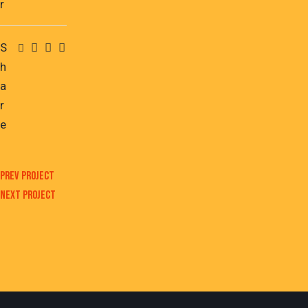
r
S
h
a
r
e
Prev Project
Next Project