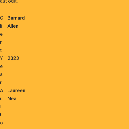
aut odit.
C
Barnard
li
Allen
e
n
t
Y
2023
e
a
r
A
Laureen
u
Neal
t
h
o