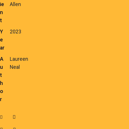
ie
Allen
n
t
Y
2023
e
ar
A
Laureen
u
Neal
t
h
o
r