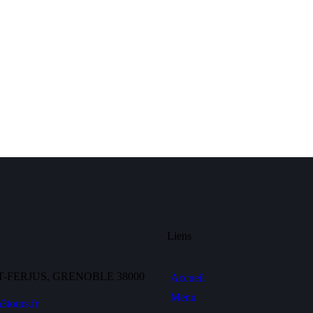
Liens
T-FERJUS, GRENOBLE 38000
Accueil
Menu
3tours.fr