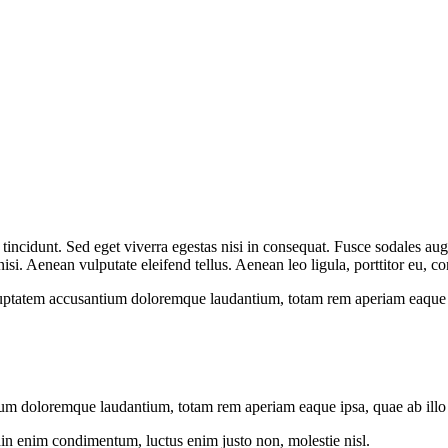
incidunt. Sed eget viverra egestas nisi in consequat. Fusce sodales aug
. Aenean vulputate eleifend tellus. Aenean leo ligula, porttitor eu, con
oluptatem accusantium doloremque laudantium, totam rem aperiam eaque ips
ium doloremque laudantium, totam rem aperiam eaque ipsa, quae ab illo in
din enim condimentum, luctus enim justo non, molestie nisl.