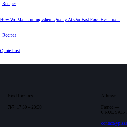
Recipes
How We Maintain Ingredient Quality At Our Fast Food Restaurant
Recipes
Quote Post
Nos Horraires
Adresse
7j/7, 17:30 – 23:30
France —
6 RUE SAIN
contact@pizza